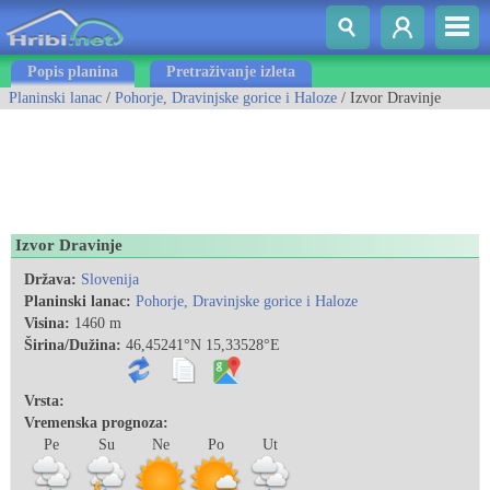
Popis planina
Pretraživanje izleta
Planinski lanac
/
Pohorje, Dravinjske gorice i Haloze
/ Izvor Dravinje
Izvor Dravinje
Država:
Slovenija
Planinski lanac:
Pohorje, Dravinjske gorice i Haloze
Visina:
1460 m
Širina/Dužina:
46,45241°N 15,33528°E
Vrsta:
Vremenska prognoza:
Pe
Su
Ne
Po
Ut