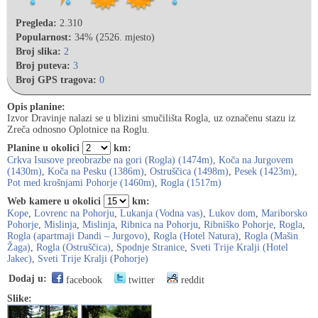
Pregleda:
2.310
Popularnost:
34% (2526. mjesto)
Broj slika:
2
Broj puteva:
3
Broj GPS tragova:
0
Opis planine:
Izvor Dravinje nalazi se u blizini smučilišta Rogla, uz označenu stazu iz
Zreča odnosno Oplotnice na Roglu.
Planine u okolici
km:
Crkva Isusove preobrazbe na gori (Rogla) (1474m)
,
Koča na Jurgovem
(1430m)
,
Koča na Pesku (1386m)
,
Ostruščica (1498m)
,
Pesek (1423m)
,
Pot med krošnjami Pohorje (1460m)
,
Rogla (1517m)
Web kamere u okolici
km:
Kope
,
Lovrenc na Pohorju
,
Lukanja (Vodna vas)
,
Lukov dom
,
Mariborsko
Pohorje
,
Mislinja
,
Mislinja
,
Ribnica na Pohorju
,
Ribniško Pohorje
,
Rogla
,
Rogla (apartmaji Dandi – Jurgovo)
,
Rogla (Hotel Natura)
,
Rogla (Mašin
Žaga)
,
Rogla (Ostruščica)
,
Spodnje Stranice
,
Sveti Trije Kralji (Hotel
Jakec)
,
Sveti Trije Kralji (Pohorje)
Dodaj u:
facebook
twitter
reddit
Slike: