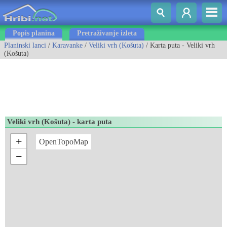
Popis planina
Pretraživanje izleta
Planinski lanci
/
Karavanke
/
Veliki vrh (Košuta)
/ Karta puta - Veliki vrh
(Košuta)
Veliki vrh (Košuta) - karta puta
+
OpenTopoMap
−