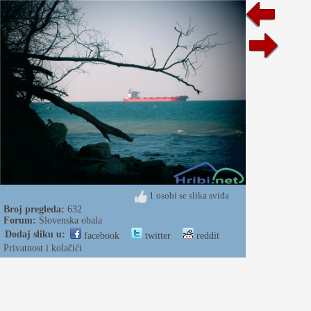
1 osobi se slika sviđa
Broj pregleda:
632
Forum:
Slovenska obala
Dodaj sliku u:
facebook
twitter
reddit
Privatnost i kolačići