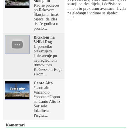
Škocjanu
sastoji od dva dijela, i doživite sa
Kad se prošećeš
mnom tu prekrasnu avanturu. Hvala
po Rakovom
na gledanju i vidimo se sljedeći
Škocjanu, imaš
put!
osjećaj da ideš
tisuće godina u
prošlo...
Biciklom na
Veliki Rog
U posnetku
prikazujem
kolesarenje po
nepreglednom
šumovitom
Kočevskom Rogu
s kom...
Canto Alto
#cantoalto
#incendio
#poscanteUspon
na Canto Alto iz
Sorisole
lokaliteta
Pisgiù....
Komentari