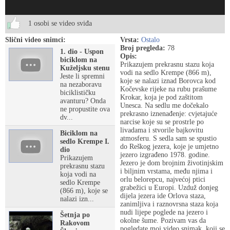
1 osobi se video sviđa
Slični video snimci:
Vrsta:
Ostalo
Broj pregleda:
78
1. dio - Uspon
Opis:
biciklom na
Prikazujem prekrasnu stazu koja
Kuželjsku stenu
vodi na sedlo Krempe (866 m),
Jeste li spremni
koje se nalazi iznad Borovca kod
na nezaboravu
Kočevske rijeke na rubu prašume
biciklističku
Krokar, koja je pod zaštitom
avanturu? Onda
Unesca. Na sedlu me dočekalo
ne propustite ova
prekrasno iznenađenje: cvjetajuće
dv...
narcise koje su se prostrle po
livadama i stvorile bajkovitu
Biciklom na
atmosferu. S sedla sam se spustio
sedlo Krempe I.
do Reškog jezera, koje je umjetno
dio
jezero izgrađeno 1978. godine.
Prikazujem
Jezero je dom brojnim životinjskim
prekrasnu stazu
i biljnim vrstama, među njima i
koja vodi na
orlu belorepcu, najvećoj ptici
sedlo Krempe
grabežici u Europi. Uzduž donjeg
(866 m), koje se
dijela jezera ide Orlova staza,
nalazi izn...
zanimljiva i raznovrsna staza koja
nudi lijepe poglede na jezero i
Šetnja po
okolne šume. Pozivam vas da
Rakovom
pogledate moj video snimak, koji se