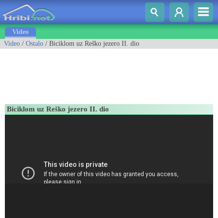
Video
Video
/
Ostalo
/ Biciklom uz Reško jezero II. dio
Biciklom uz Reško jezero II. dio