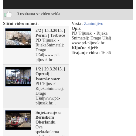
0 osobama se video sviđa
Slični video snimci:
Vrsta:
Zanimljivo
Opis:
2/2 | 15.3.2015. |
PD 'Pljusak' - Rijeka
Perun | Trebišće
Snimatelj: Drago Ušalj
PD 'Pljusak' -
www.pd-pljusak.hr
RijekaSnimatelj:
Ključne riječi:
Drago
Trajanje videa:
16:36
Ušaljwww.pd-
pljusak.hr...
1/2 | 29.3.2015. |
Oprtalj |
Istarske staze
PD 'Pljusak' -
RijekaSnimatelj:
Drago
Ušaljwww.pd-
pljusak.hr...
Snježarenje u
Bernskom
Oberlandu
Ova
spektakularna