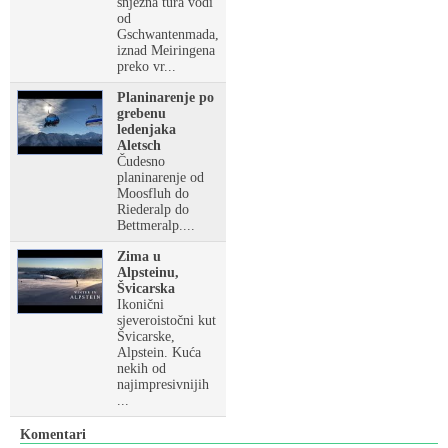
snježna tura vodi
od
Gschwantenmada,
iznad Meiringena
preko vr...
Planinarenje po
grebenu
ledenjaka
Aletsch
Čudesno
planinarenje od
Moosfluh do
Riederalp do
Bettmeralp....
Zima u
Alpsteinu,
Švicarska
Ikonični
sjeveroistočni kut
Švicarske,
Alpstein. Kuća
nekih od
najimpresivnijih
...
Komentari