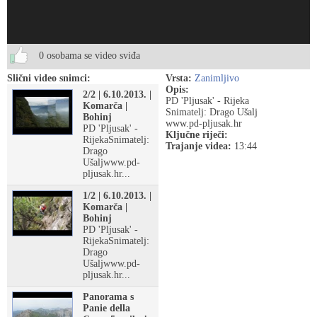
0 osobama se video sviđa
Slični video snimci:
Vrsta:
Zanimljivo
Opis:
2/2 | 6.10.2013. |
PD 'Pljusak' - Rijeka
Komarča |
Snimatelj: Drago Ušalj
Bohinj
www.pd-pljusak.hr
PD 'Pljusak' -
Ključne riječi:
RijekaSnimatelj:
Trajanje videa:
13:44
Drago
Ušaljwww.pd-
pljusak.hr...
1/2 | 6.10.2013. |
Komarča |
Bohinj
PD 'Pljusak' -
RijekaSnimatelj:
Drago
Ušaljwww.pd-
pljusak.hr...
Panorama s
Panie della