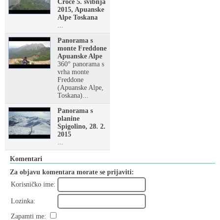
Croce 5. svibnja
2015, Apuanske
Alpe Toskana
...
Panorama s
monte Freddone
Apuanske Alpe
360° panorama s
vrha monte
Freddone
(Apuanske Alpe,
Toskana)...
Panorama s
planine
Spigolino, 28. 2.
2015
...
Komentari
Za objavu komentara morate se prijaviti:
Korisničko ime:
Lozinka:
Zapamti me: