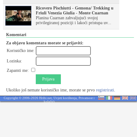
Ricovero Pischiutti - Gemona/ Trekking u
Friuli Venezia Giulia - Monte Cuarnan
Planina Cuarnan zahvaljujući svojoj
privilegiranoj poziciji i lakoći pristupa uv...
Komentari
Za objavu komentara morate se prijaviti:
Korisničko ime:
Lozinka:
Zapamti me:
Prijava
Ukoliko još nemate korisničko ime, morate se prvo
registrirati
.
Copyright © 2006-2026 Hribi.net,
Uvjeti korištenja
,
Privatnost i
kolačići