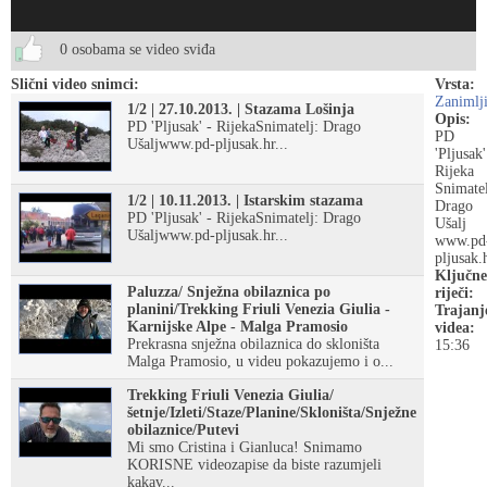
0 osobama se video sviđa
Slični video snimci:
Vrsta:
Zanimlj
1/2 | 27.10.2013. | Stazama Lošinja
Opis:
PD 'Pljusak' - RijekaSnimatelj: Drago
PD
Ušaljwww.pd-pljusak.hr...
'Pljusak'
Rijeka
Snimatel
1/2 | 10.11.2013. | Istarskim stazama
Drago
PD 'Pljusak' - RijekaSnimatelj: Drago
Ušalj
Ušaljwww.pd-pljusak.hr...
www.pd
pljusak.
Ključne
Paluzza/ Snježna obilaznica po
riječi:
planini/Trekking Friuli Venezia Giulia -
Trajanj
Karnijske Alpe - Malga Pramosio
videa:
Prekrasna snježna obilaznica do skloništa
15:36
Malga Pramosio, u videu pokazujemo i o...
Trekking Friuli Venezia Giulia/
šetnje/Izleti/Staze/Planine/Skloništa/Snježne
obilaznice/Putevi
Mi smo Cristina i Gianluca! Snimamo
KORISNE videozapise da biste razumjeli
kakav...