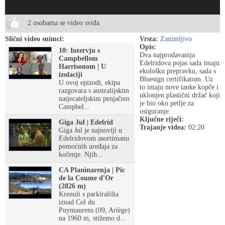
2 osobama se video sviđa
Slični video snimci:
Vrsta:
Zanimljivo
Opis:
10: Intervju s
Dva najprodavanija
Campbellom
Edelridova pojas sada imaju
Harrisonom | U
ekološku prepravku, sada s
izolaciji
Bluesign certifikatom. Uz
U ovoj epizodi, ekipa
to imaju nove tanke kopče i
razgovara s australijskim
uklonjen plastični držač koji
natjecateljskim penjačem
je bio oko petlje za
Campbel...
osiguranje.
Ključne riječi:
Giga Jul | Edelrid
Trajanje videa:
02:20
Giga Jul je najnoviji u
Edelridovom asortimanu
pomoćnih uređaja za
kočenje. Njih...
CA Planinarenja | Pic
de la Coume d'Or
(2826 m)
Krenuli s parkirališta
iznad Col du
Puymaurens (09, Ariège)
na 1960 m, stižemo d...