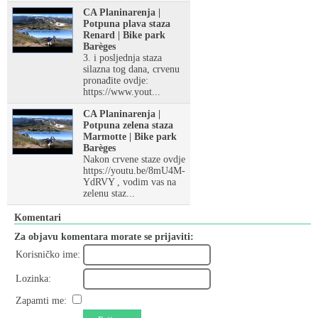
CA Planinarenja |
Potpuna plava staza
Renard | Bike park
Barèges
3. i posljednja staza
silazna tog dana, crvenu
pronađite ovdje:
https://www.yout...
CA Planinarenja |
Potpuna zelena staza
Marmotte | Bike park
Barèges
Nakon crvene staze ovdje
https://youtu.be/8mU4M-
YdRVY , vodim vas na
zelenu staz...
Komentari
Za objavu komentara morate se prijaviti:
Korisničko ime:
Lozinka:
Zapamti me: