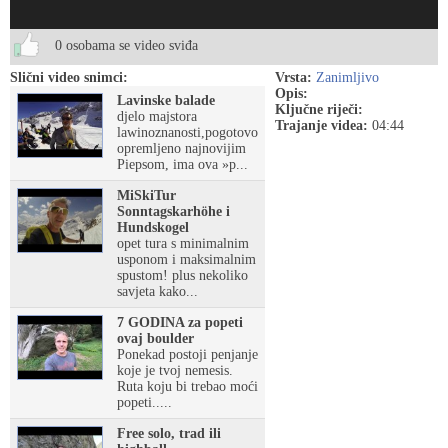
0 osobama se video sviđa
Slični video snimci:
Vrsta:
Zanimljivo
Opis:
Lavinske balade
Ključne riječi:
djelo majstora
Trajanje videa:
04:44
lawinoznanosti,pogotovo
opremljeno najnovijim
Piepsom, ima ova »p...
MiSkiTur
Sonntagskarhöhe i
Hundskogel
opet tura s minimalnim
usponom i maksimalnim
spustom! plus nekoliko
savjeta kako...
7 GODINA za popeti
ovaj boulder
Ponekad postoji penjanje
koje je tvoj nemesis.
Ruta koju bi trebao moći
popeti.....
Free solo, trad ili