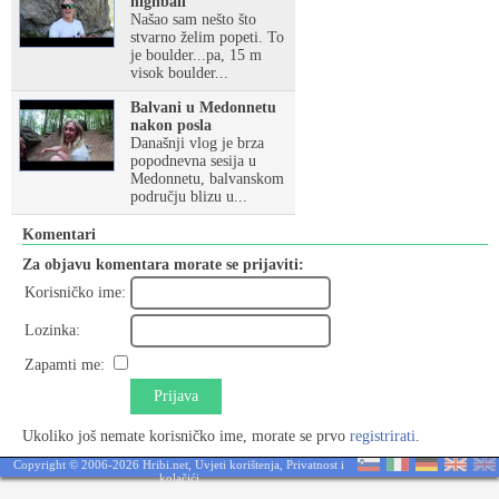
highball
Našao sam nešto što
stvarno želim popeti. To
je boulder...pa, 15 m
visok boulder...
Balvani u Medonnetu
nakon posla
Današnji vlog je brza
popodnevna sesija u
Medonnetu, balvanskom
području blizu u...
Komentari
Za objavu komentara morate se prijaviti:
Korisničko ime:
Lozinka:
Zapamti me:
Prijava
Ukoliko još nemate korisničko ime, morate se prvo
registrirati
.
Copyright © 2006-2026 Hribi.net,
Uvjeti korištenja
,
Privatnost i
kolačići