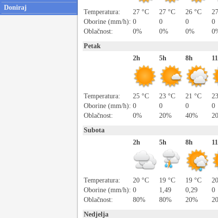
Doniraj
Temperatura:
27 °C
27 °C
26 °C
2
Oborine (mm/h):
0
0
0
0
Oblačnost:
0%
0%
0%
0
Petak
2h
5h
8h
1
Temperatura:
25 °C
23 °C
21 °C
2
Oborine (mm/h):
0
0
0
0
Oblačnost:
0%
20%
40%
2
Subota
2h
5h
8h
1
Temperatura:
20 °C
19 °C
19 °C
2
Oborine (mm/h):
0
1,49
0,29
0
Oblačnost:
80%
80%
20%
2
Nedjelja