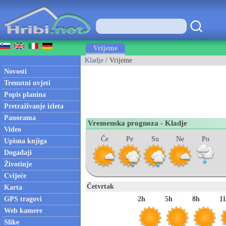
Vrijeme
Kladje
/ Vrijeme
Novosti
Trenutni uvjeti
Popis planina
Pretraživanje izleta
Panorama
Vremenska prognoza - Kladje
Video
Če
Pe
Su
Ne
Po
Upisna knjiga
Događaji
Životinje
Cvijeće
Četvrtak
Karta
GPS tragovi
2h
5h
8h
1
Web kamere
Slike