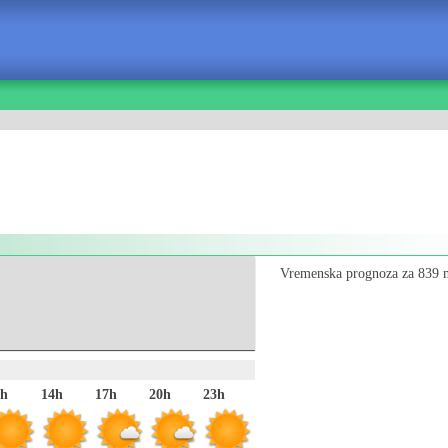
Vremenska prognoza za 839 m
1h
14h
17h
20h
23h