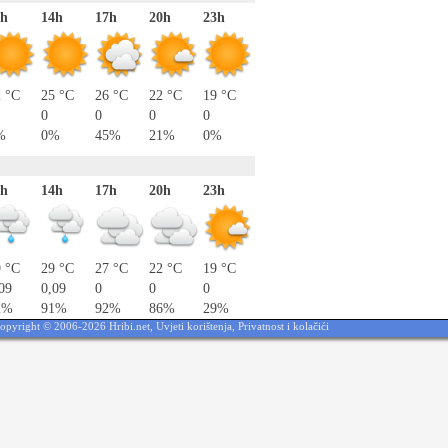
1h
14h
17h
20h
23h
2 °C
25 °C
26 °C
22 °C
19 °C
0
0
0
0
%
0%
45%
21%
0%
1h
14h
17h
20h
23h
9 °C
29 °C
27 °C
22 °C
19 °C
09
0,09
0
0
0
2%
91%
92%
86%
29%
opyright © 2006-2026 Hribi.net,
Uvjeti korištenja
,
Privatnost i kolačići