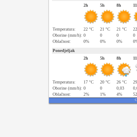
2h
5h
8h
1
Temperatura:
22 °C
21 °C
21 °C
2
Oborine (mm/h):
0
0
0
0
Oblačnost:
0%
0%
0%
0
Ponedjeljak
2h
5h
8h
1
Temperatura:
17 °C
20 °C
26 °C
2
Oborine (mm/h):
0
0
0,03
0,
Oblačnost:
2%
1%
4%
5
C