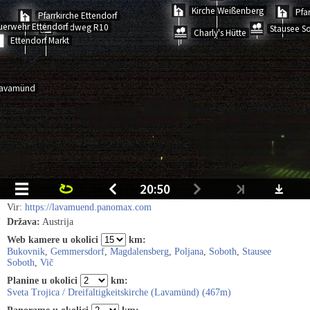
Vir:
https://lavamuend.panomax.com
Država:
Austrija
Web kamere u okolici
km:
Bukovnik
,
Gemmersdorf
,
Magdalensberg
,
Poljana
,
Soboth
,
Stausee
Soboth
,
Vič
Planine u okolici
km:
Sveta Trojica / Dreifaltigkeitskirche (Lavamünd) (467m)