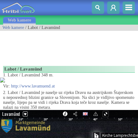
Web kamere
Web kamere
/ Labot / Lavamünd
Labot / Lavamünd
1. Labot / Lavamünd 348 m.
Vir:
http://www.lavamuend.at
2. Labot / Lavamünd je naselje uz rijeku Dravu na austrijskom Štajerskom
u neposrednoj blizini granice sa Slovenijom. Na slici je vidljivo spomenuto
naselje, lijepo pa se vidi i rijeka Drava koja teče kroz naselje. Kamera se
nalazi na visini 350 metara.