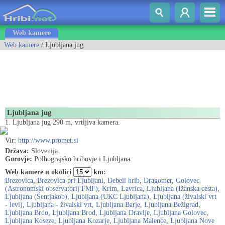
Web kamere
Web kamere
/ Ljubljana jug
Ljubljana jug
1. Ljubljana jug 290 m, vrtljiva kamera.
Vir:
http://www.promet.si
Država:
Slovenija
Gorovje:
Polhograjsko hribovje i Ljubljana
Web kamere u okolici
km:
Brezovica
,
Brezovica pri Ljubljani
,
Debeli hrib
,
Dragomer
,
Golovec
(Astronomski observatorij FMF)
,
Krim
,
Lavrica
,
Ljubljana (Ižanska cesta)
,
Ljubljana (Šentjakob)
,
Ljubljana (UKC Ljubljana)
,
Ljubljana (živalski vrt
- levi)
,
Ljubljana - živalski vrt
,
Ljubljana Barje
,
Ljubljana Bežigrad
,
Ljubljana Brdo
,
Ljubljana Brod
,
Ljubljana Dravlje
,
Ljubljana Golovec
,
Ljubljana Koseze
,
Ljubljana Kozarje
,
Ljubljana Malence
,
Ljubljana Nove