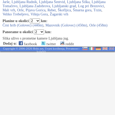
Jarše
,
Ljubljana Rudnik
,
Ljubljana Šentvid
,
Ljubljana Šiška
,
Ljubljana
Tomačevo
,
Ljubljana Zadobrova
,
Ljubljanski grad
,
Log pri Brezovici
,
Mali vrh
,
Orle
,
Pijava Gorica
,
Reber
,
Škofljica
,
Šmarna gora
,
Trzin
,
Veliko Trebeljevo
,
Višnja Gora
,
Žagarski vrh
Planine u okolici
km:
Črni hrib (Golovec) (440m)
,
Mazovnik (Golovec) (450m)
,
Orle (458m)
Panorame u okolici
km:
Slika uživo s prometne kamere Ljubljana jug.
Dodaj u:
facebook
twitter
reddit
Copyright © 2006-2026 Hribi.net,
Uvjeti korištenja
,
Privatnost i
kolačići