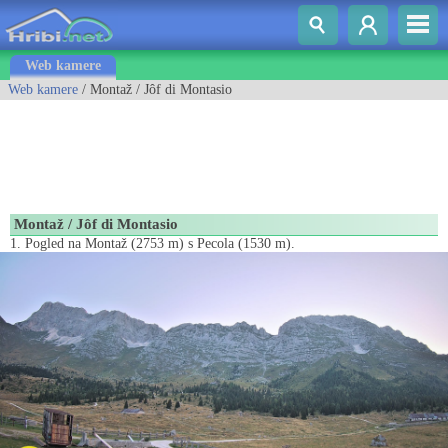
Web kamere
Web kamere
/ Montaž / Jôf di Montasio
Montaž / Jôf di Montasio
1. Pogled na Montaž (2753 m) s Pecola (1530 m).