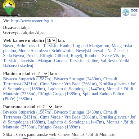
Vir:
http://www.osmer.fvg.it
Država:
Italija
Gorovje:
Julijske Alpe
Web kamere u okolici
km:
Bovec
,
Brdo Lussari - Tarvisio
,
Kanin
,
Log pod Mangartom
,
Mangartska
planina
,
Monte Acomizza / Schönwipfel
,
Nevejski preval - Na Žlebeh /
Sella Nevea
,
Predel
,
Rifugio Gilberti
,
Rogelj
,
Rombon
,
Svete Višarje
,
Tarvisio
,
Tarvisio - Mangart Coccau
,
Tarvisio - Udine
,
Val Resia
,
Veliki
Babanski skedenj
Planine u okolici
km:
Bivacco Stuparich (1587m)
,
Bivacco Suringar (2430m)
,
Cima di
Terrarossa (2431m)
,
Cima Verde / Vrh Brda (2661m)
,
Krniška glavica / Jof
di Sompdogna (1889m)
,
Laghetto di Somdogna (1447m)
,
Montaž / Jôf di
Montasio (2753m)
,
Rifugio Grego (1389m)
,
Špik nad Zadnjo Polico
(Pleče) (2680m)
Panorame u okolici
km:
Bivacco Stuparich (1587m)
,
Bivacco Suringar (2430m)
,
Cima di
Terrarossa (2431m)
,
Cima Verde / Vrh Brda (2661m)
,
Krniška glavica / Jof
di Sompdogna (1889m)
,
Laghetto di Somdogna (1447m)
,
Montaž / Jôf di
Montasio (2753m)
,
Rifugio Grego (1389m)
Slika uživo s panoramske web kamere Montaž / Jôf di Montasio.