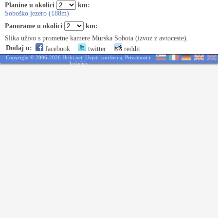
Planine u okolici
km:
Soboško jezero (188m)
Panorame u okolici
km:
Slika uživo s prometne kamere Murska Sobota (izvoz z avtoceste).
Dodaj u:
facebook
twitter
reddit
Copyright © 2006-2026 Hribi.net,
Uvjeti korištenja
,
Privatnost i
kolačići