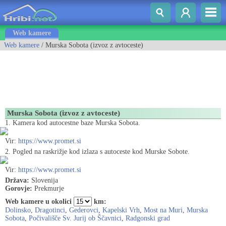
Web kamere
Web kamere
/ Murska Sobota (izvoz z avtoceste)
Murska Sobota (izvoz z avtoceste)
1. Kamera kod autocestne baze Murska Sobota.
Vir:
https://www.promet.si
2. Pogled na raskrižje kod izlaza s autoceste kod Murske Sobote.
Vir:
https://www.promet.si
Država:
Slovenija
Gorovje:
Prekmurje
Web kamere u okolici
km:
Dolinsko
,
Dragotinci
,
Gederovci
,
Kapelski Vrh
,
Most na Muri
,
Murska
Sobota
,
Počivališče Sv. Jurij ob Ščavnici
,
Radgonski grad