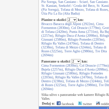
Piz Sorega
,
San Cassiano - Sciaré
,
San Cassiano 
St. Kassian
,
Seekofel / Croda del Beco
,
St. Kass
(Piz Sorega)
,
Tofana di Mezzo
,
Tofana di Rozes
,
Ütia Piz La Ila (Alta Badia)
Planine u okolici
km:
Bivacco Baracca degli Alpini (2922m)
,
Cima
Formenton (2830m)
,
Col Druscie (1779m)
,
Grot
di Tofana (2420m)
,
Punta Anna (2731m)
,
Ra Buj
(2257m)
,
Rifugio Duca d'Aosta (2098m)
,
Rifugi
Giussani (2580m)
,
Rifugio Pomedes (2203m)
,
Rifugio Ra Valles (2470m)
,
Tofana di Dentro
(3238m)
,
Tofana di Mezzo (3244m)
,
Tofana di
Rozes (3225m)
,
Torre Aglio (2980m)
,
Tre Dita
(2694m)
Panorame u okolici
km:
Cima Formenton (2830m)
,
Col Druscie (1779m)
Bujela (2257m)
,
Rifugio Duca d'Aosta (2098m)
,
Rifugio Giussani (2580m)
,
Rifugio Pomedes
(2203m)
,
Rifugio Ra Valles (2470m)
,
Tofana di
Dentro (3238m)
,
Tofana di Mezzo (3244m)
,
Tof
di Rozes (3225m)
,
Torre Aglio (2980m)
,
Tre Dit
(2694m)
Slika uživo s panoramske web kamere Rifugio R
Valles.
Dodaj u:
facebook
twitter
reddit
C