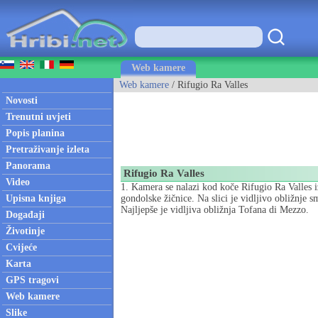
Web kamere
Web kamere
/ Rifugio Ra Valles
Novosti
Trenutni uvjeti
Popis planina
Pretraživanje izleta
Panorama
Rifugio Ra Valles
Video
1. Kamera se nalazi kod koče Rifugio Ra Valles 
Upisna knjiga
gondolske žičnice. Na slici je vidljivo obližnje 
Najljepše je vidljiva obližnja Tofana di Mezzo.
Događaji
Životinje
Cvijeće
Karta
GPS tragovi
Web kamere
Slike