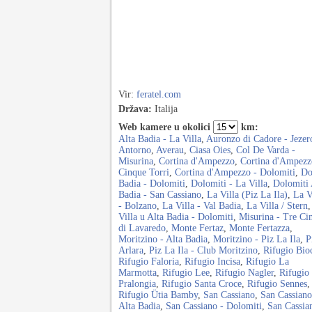
Vir:
feratel.com
Država:
Italija
Web kamere u okolici
km:
Alta Badia - La Villa
,
Auronzo di Cadore - Jezer
Antorno
,
Averau
,
Ciasa Oies
,
Col De Varda -
Misurina
,
Cortina d'Ampezzo
,
Cortina d'Ampezz
Cinque Torri
,
Cortina d'Ampezzo - Dolomiti
,
Do
Badia - Dolomiti
,
Dolomiti - La Villa
,
Dolomiti 
Badia - San Cassiano
,
La Villa (Piz La Ila)
,
La V
- Bolzano
,
La Villa - Val Badia
,
La Villa / Stern
Villa u Alta Badia - Dolomiti
,
Misurina - Tre Ci
di Lavaredo
,
Monte Fertaz
,
Monte Fertazza
,
Moritzino - Alta Badia
,
Moritzino - Piz La Ila
,
P
Arlara
,
Piz La Ila - Club Moritzino
,
Rifugio Bio
Rifugio Faloria
,
Rifugio Incisa
,
Rifugio La
Marmotta
,
Rifugio Lee
,
Rifugio Nagler
,
Rifugio
Pralongia
,
Rifugio Santa Croce
,
Rifugio Sennes
,
Rifugio Ütia Bamby
,
San Cassiano
,
San Cassiano
Alta Badia
,
San Cassiano - Dolomiti
,
San Cassia