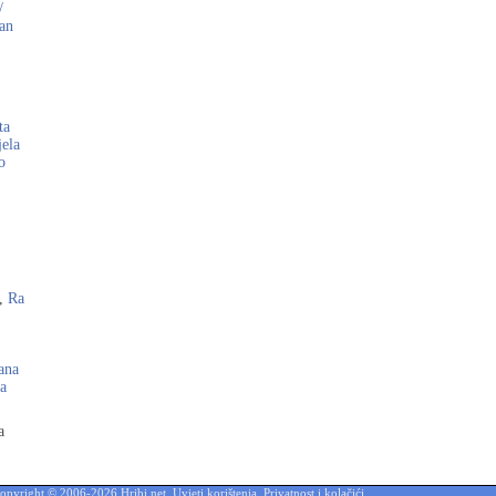
/
ian
ta
ela
o
,
Ra
ana
a
a
opyright © 2006-2026 Hribi.net,
Uvjeti korištenja
,
Privatnost i kolačići