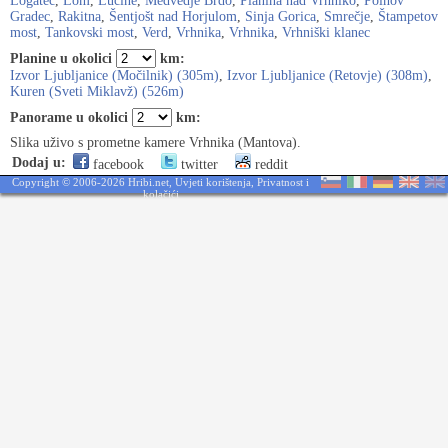
Logatec
,
Lom
,
Lučine
,
Medvedje Brdo
,
Planina nad Vrhniko
,
Polhov
Gradec
,
Rakitna
,
Šentjošt nad Horjulom
,
Sinja Gorica
,
Smrečje
,
Štampetov
most
,
Tankovski most
,
Verd
,
Vrhnika
,
Vrhnika
,
Vrhniški klanec
Planine u okolici
km:
Izvor Ljubljanice (Močilnik) (305m)
,
Izvor Ljubljanice (Retovje) (308m)
,
Kuren (Sveti Miklavž) (526m)
Panorame u okolici
km:
Slika uživo s prometne kamere Vrhnika (Mantova).
Dodaj u:
facebook
twitter
reddit
Copyright © 2006-2026 Hribi.net,
Uvjeti korištenja
,
Privatnost i
kolačići