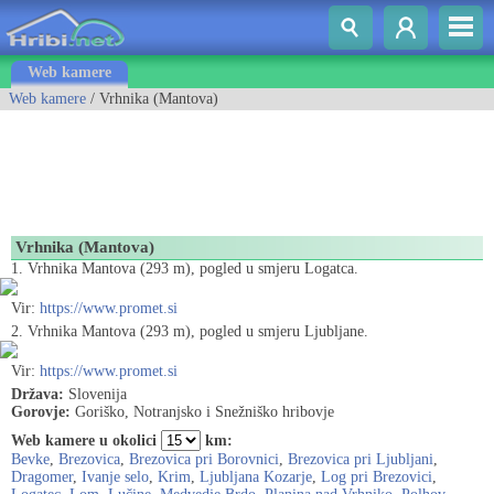
Web kamere
Web kamere
/ Vrhnika (Mantova)
Vrhnika (Mantova)
1. Vrhnika Mantova (293 m), pogled u smjeru Logatca.
Vir:
https://www.promet.si
2. Vrhnika Mantova (293 m), pogled u smjeru Ljubljane.
Vir:
https://www.promet.si
Država:
Slovenija
Gorovje:
Goriško, Notranjsko i Snežniško hribovje
Web kamere u okolici
km:
Bevke
,
Brezovica
,
Brezovica pri Borovnici
,
Brezovica pri Ljubljani
,
Dragomer
,
Ivanje selo
,
Krim
,
Ljubljana Kozarje
,
Log pri Brezovici
,