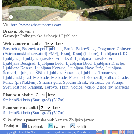
Vir:
http://www.whatsupcams.com
Država:
Slovenija
Gorovje:
Polhograjsko hribovje i Ljubljana
Web kamere u okolici
km:
Brezovica
,
Brezovica pri Ljubljani
,
Brnik
,
Bukovščica
,
Dragomer
,
Golovec
(Astronomski observatorij FMF)
,
Kranj
,
Kranj (Labore)
,
Ljubljana (UKC
Ljubljana)
,
Ljubljana (živalski vrt - levi)
,
Ljubljana - živalski vrt
,
Ljubljana Bežigrad
,
Ljubljana Brdo
,
Ljubljana Brod
,
Ljubljana Dravlje
,
Ljubljana Koseze
,
Ljubljana Kozarje
,
Ljubljana Nove Jarše
,
Ljubljana
Šentvid
,
Ljubljana Šiška
,
Ljubljana Šmartno
,
Ljubljana Tomačevo
,
Ljubljanski grad
,
Medvode
,
Medvode
,
Moste pri Komendi
,
Polhov Gradec
,
Polica (pri Naklem)
,
Šmarna gora
,
Spodnji Brnik
,
Stražišče pri Kranju
,
Sveti Jošt nad Kranjem
,
Torovo
,
Trzin
,
Vodice
,
Voklo
,
Žlebe (sv. Marjeta)
Planine u okolici
km:
Smledniški hrib (Stari grad) (517m)
Panorame u okolici
km:
Smledniški hrib (Stari grad) (517m)
Slika uživo s panoramske web kamere Zbiljsko jezero.
Dodaj u:
facebook
twitter
reddit
Copyright © 2006-2026 Hribi.net,
Uvjeti korištenja
,
Privatnost i