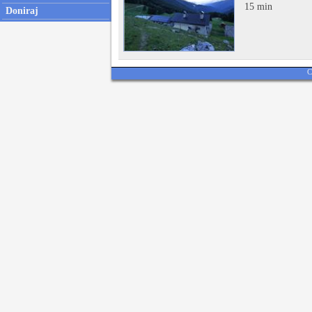
15 min
Doniraj
C