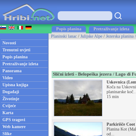
Popis planina
Pretraživanje izleta
Planinski lanac
/
Julijske Alpe
/
Jezerska planina 
Novosti
Trenutni uvjeti
Popis planina
Pretraživanje izleta
Panorama
Slični izleti - Belopeška jezera / Lago di 
Video
Uskovnica (Lom
Upisna knjiga
Koča na Uskovnic
Događaji
planinarske koč..
15 min
Životinje
Cvijeće
Karta
GPS tragovi
Parkirišče Coot
Web kamere
Planina Kot (Malg
Slike
od...