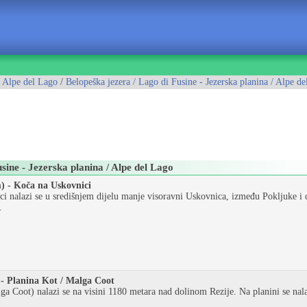
/ Alpe del Lago
/
Belopeška jezera / Lago di Fusine - Jezerska planina / Alpe d
Fusine - Jezerska planina / Alpe del Lago
) - Koča na Uskovnici
i nalazi se u središnjem dijelu manje visoravni Uskovnica, između Pokljuke i
.
 - Planina Kot / Malga Coot
a Coot) nalazi se na visini 1180 metara nad dolinom Rezije. Na planini se nalaz