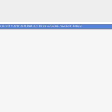
opyright © 2006-2026 Hribi.net,
Uvjeti korištenja
,
Privatnost i kolačići