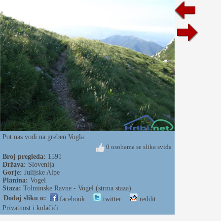
Pot nas vodi na greben Vogla.
0 osobama se slika sviđa
Broj pregleda:
1591
Država:
Slovenija
Gorje:
Julijske Alpe
Planina:
Vogel
Staza:
Tolminske Ravne - Vogel (strma staza)
Dodaj sliku u:
facebook
twitter
reddit
Privatnost i kolačići