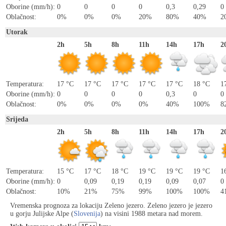
Oborine (mm/h):
0
0
0
0
0,3
0,29
0
Oblačnost:
0%
0%
0%
20%
80%
40%
2
Utorak
2h
5h
8h
11h
14h
17h
2
Temperatura:
17 °C
17 °C
17 °C
17 °C
17 °C
18 °C
1
Oborine (mm/h):
0
0
0
0
0,3
0
0
Oblačnost:
0%
0%
0%
0%
40%
100%
8
Srijeda
2h
5h
8h
11h
14h
17h
2
Temperatura:
15 °C
17 °C
18 °C
19 °C
19 °C
19 °C
1
Oborine (mm/h):
0
0,09
0,19
0,19
0,09
0,07
0
Oblačnost:
10%
21%
75%
99%
100%
100%
4
Vremenska prognoza za lokaciju Zeleno jezero. Zeleno jezero je jezero
u gorju Julijske Alpe (
Slovenija
) na visini 1988 metara nad morem.