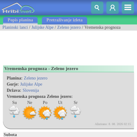
Popis planina
Pretraživanje izleta
Planinski lanci
/
Julijske Alpe
/
Zeleno jezero
/ Vremenska prognoza
Vremenska prognoza - Zeleno jezero
Planina:
Zeleno jezero
Gorje:
Julijske Alpe
Država:
Slovenija
Vremenska prognoza Zeleno jezero:
Su
Ne
Po
Ut
Sr
Ažurirano: 8. 08. 2026 02:15
Subota