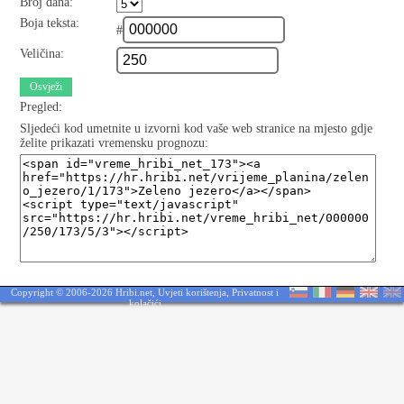
Broj dana:
Boja teksta:
#
Veličina:
Osvježi
Pregled:
Sljedeći kod umetnite u izvorni kod vaše web stranice na mjesto gdje
želite prikazati vremensku prognozu:
Copyright © 2006-2026 Hribi.net,
Uvjeti korištenja
,
Privatnost i
kolačići