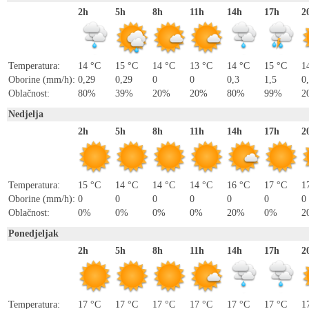
2h
5h
8h
11h
14h
17h
2
Temperatura:
14 °C
15 °C
14 °C
13 °C
14 °C
15 °C
1
Oborine (mm/h):
0,29
0,29
0
0
0,3
1,5
0
Oblačnost:
80%
39%
20%
20%
80%
99%
2
Nedjelja
2h
5h
8h
11h
14h
17h
2
Temperatura:
15 °C
14 °C
14 °C
14 °C
16 °C
17 °C
1
Oborine (mm/h):
0
0
0
0
0
0
0
Oblačnost:
0%
0%
0%
0%
20%
0%
2
Ponedjeljak
2h
5h
8h
11h
14h
17h
2
Temperatura:
17 °C
17 °C
17 °C
17 °C
17 °C
17 °C
1