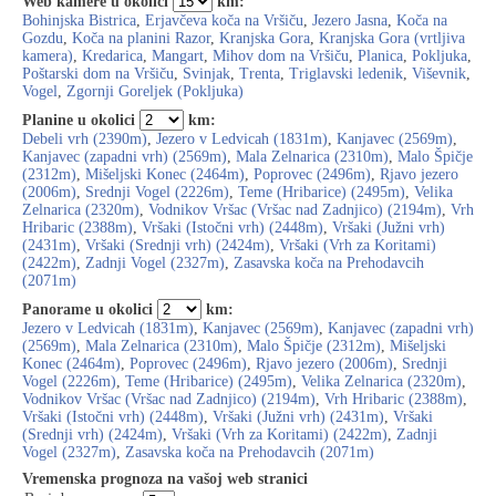
Web kamere u okolici
km:
Bohinjska Bistrica
,
Erjavčeva koča na Vršiču
,
Jezero Jasna
,
Koča na
Gozdu
,
Koča na planini Razor
,
Kranjska Gora
,
Kranjska Gora (vrtljiva
kamera)
,
Kredarica
,
Mangart
,
Mihov dom na Vršiču
,
Planica
,
Pokljuka
,
Poštarski dom na Vršiču
,
Svinjak
,
Trenta
,
Triglavski ledenik
,
Viševnik
,
Vogel
,
Zgornji Goreljek (Pokljuka)
Planine u okolici
km:
Debeli vrh (2390m)
,
Jezero v Ledvicah (1831m)
,
Kanjavec (2569m)
,
Kanjavec (zapadni vrh) (2569m)
,
Mala Zelnarica (2310m)
,
Malo Špičje
(2312m)
,
Mišeljski Konec (2464m)
,
Poprovec (2496m)
,
Rjavo jezero
(2006m)
,
Srednji Vogel (2226m)
,
Teme (Hribarice) (2495m)
,
Velika
Zelnarica (2320m)
,
Vodnikov Vršac (Vršac nad Zadnjico) (2194m)
,
Vrh
Hribaric (2388m)
,
Vršaki (Istočni vrh) (2448m)
,
Vršaki (Južni vrh)
(2431m)
,
Vršaki (Srednji vrh) (2424m)
,
Vršaki (Vrh za Koritami)
(2422m)
,
Zadnji Vogel (2327m)
,
Zasavska koča na Prehodavcih
(2071m)
Panorame u okolici
km:
Jezero v Ledvicah (1831m)
,
Kanjavec (2569m)
,
Kanjavec (zapadni vrh)
(2569m)
,
Mala Zelnarica (2310m)
,
Malo Špičje (2312m)
,
Mišeljski
Konec (2464m)
,
Poprovec (2496m)
,
Rjavo jezero (2006m)
,
Srednji
Vogel (2226m)
,
Teme (Hribarice) (2495m)
,
Velika Zelnarica (2320m)
,
Vodnikov Vršac (Vršac nad Zadnjico) (2194m)
,
Vrh Hribaric (2388m)
,
Vršaki (Istočni vrh) (2448m)
,
Vršaki (Južni vrh) (2431m)
,
Vršaki
(Srednji vrh) (2424m)
,
Vršaki (Vrh za Koritami) (2422m)
,
Zadnji
Vogel (2327m)
,
Zasavska koča na Prehodavcih (2071m)
Vremenska prognoza na vašoj web stranici